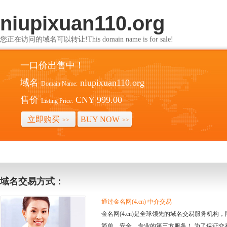
niupixuan110.org
您正在访问的域名可以转让!This domain name is for sale!
一口价出售中！
域名
niupixuan110.org
Domain Name:
售价
CNY 999.00
Listing Price:
立即购买
BUY NOW
>>
>>
域名交易方式：
通过金名网(4.cn) 中介交易
金名网(4.cn)是全球领先的域名交易服务机
简单、安全、专业的第三方服务！ 为了保证交