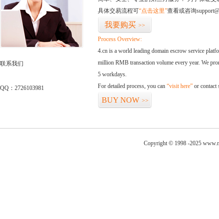
具体交易流程可
“点击这里”
查看或咨询support@
我要购买
>>
Process Overview:
4.cn is a world leading domain escrow service plat
million RMB transaction volume every year. We promi
联系我们
5 workdays.
For detailed process, you can
“visit here”
or contact
QQ：2726103981
BUY NOW
>>
Copyright © 1998 -2025 www.ni