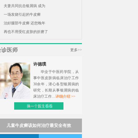
夫妻共同抗击银屑病 成为
一场发烧引起的牛皮癣
治好腿部牛皮癣 还您晚年
再也不用受红皮肤的折磨了
坐诊医师
更多>>
许德璞
毕业于中医药学院，从
事中医皮肤病临床治疗工作
30余年，潜心各型银屑病的
研究，长期从事银屑病的临
床治疗工作…
详细介绍 >>
儿童牛皮癣该如何治疗最安全有效