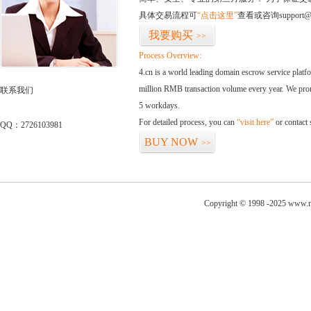
具体交易流程可
“点击这里”
查看或咨询support@
我要购买
>>
Process Overview:
4.cn is a world leading domain escrow service plat
million RMB transaction volume every year. We promi
联系我们
5 workdays.
For detailed process, you can
“visit here”
or contact
QQ：2726103981
BUY NOW
>>
Copyright © 1998 -2025 www.ni