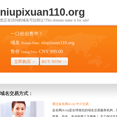
niupixuan110.org
您正在访问的域名可以转让!This domain name is for sale!
一口价出售中！
域名
niupixuan110.org
Domain Name:
售价
CNY 999.00
Listing Price:
立即购买
BUY NOW
>>
>>
域名交易方式：
通过金名网(4.cn) 中介交易
金名网(4.cn)是全球领先的域名交易服务机
简单、安全、专业的第三方服务！ 为了保证交