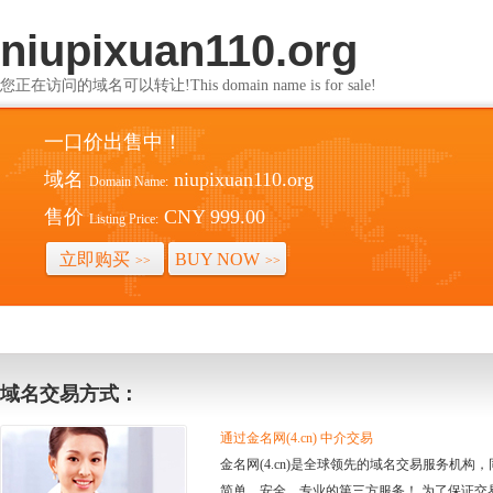
niupixuan110.org
您正在访问的域名可以转让!This domain name is for sale!
一口价出售中！
域名
niupixuan110.org
Domain Name:
售价
CNY 999.00
Listing Price:
立即购买
BUY NOW
>>
>>
域名交易方式：
通过金名网(4.cn) 中介交易
金名网(4.cn)是全球领先的域名交易服务机
简单、安全、专业的第三方服务！ 为了保证交