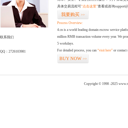
具体交易流程可
“点击这里”
查看或咨询support@
我要购买
>>
Process Overview:
4.cn is a world leading domain escrow service plat
million RMB transaction volume every year. We promi
联系我们
5 workdays.
For detailed process, you can
“visit here”
or contact
QQ：2726103981
BUY NOW
>>
Copyright © 1998 -2025 www.ni