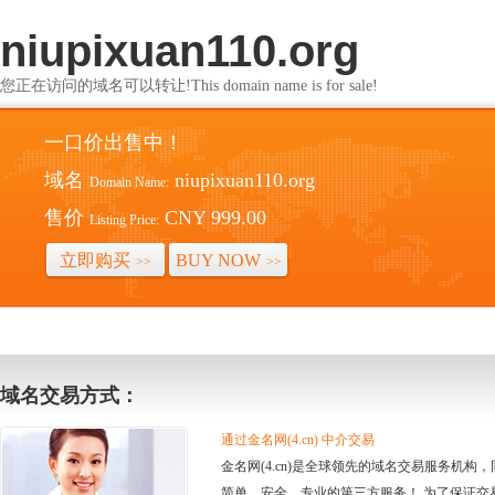
niupixuan110.org
您正在访问的域名可以转让!This domain name is for sale!
一口价出售中！
域名
niupixuan110.org
Domain Name:
售价
CNY 999.00
Listing Price:
立即购买
BUY NOW
>>
>>
域名交易方式：
通过金名网(4.cn) 中介交易
金名网(4.cn)是全球领先的域名交易服务机
简单、安全、专业的第三方服务！ 为了保证交