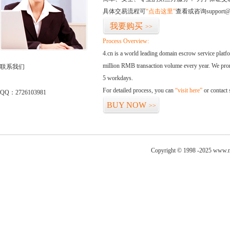
具体交易流程可
“点击这里”
查看或咨询support@
我要购买
>>
Process Overview:
4.cn is a world leading domain escrow service plat
million RMB transaction volume every year. We promi
联系我们
5 workdays.
For detailed process, you can
“visit here”
or contact
QQ：2726103981
BUY NOW
>>
Copyright © 1998 -2025 www.ni