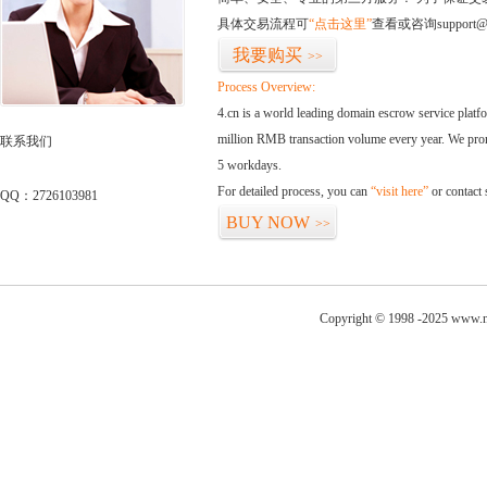
具体交易流程可
“点击这里”
查看或咨询support@
我要购买
>>
Process Overview:
4.cn is a world leading domain escrow service plat
million RMB transaction volume every year. We promi
联系我们
5 workdays.
For detailed process, you can
“visit here”
or contact
QQ：2726103981
BUY NOW
>>
Copyright © 1998 -2025 www.ni