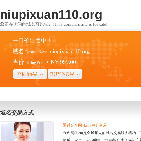
niupixuan110.org
您正在访问的域名可以转让!This domain name is for sale!
一口价出售中！
域名
niupixuan110.org
Domain Name:
售价
CNY 999.00
Listing Price:
立即购买
BUY NOW
>>
>>
域名交易方式：
通过金名网(4.cn) 中介交易
金名网(4.cn)是全球领先的域名交易服务机
简单、安全、专业的第三方服务！ 为了保证交