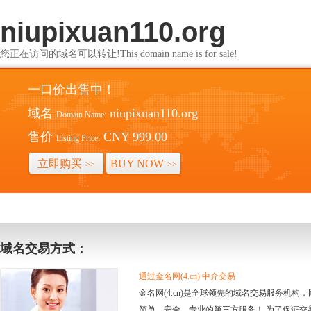
niupixuan110.org
您正在访问的域名可以转让!This domain name is for sale!
一口价出售中！
域名
niupixuan110.org
Domain Name:
售价
CNY 999.00
Listing Price:
立即购买
BUY NOW
>>
>>
域名交易方式：
通过金名网(4.cn) 中介交易
金名网(4.cn)是全球领先的域名交易服务机
简单、安全、专业的第三方服务！ 为了保证交