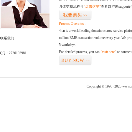
具体交易流程可
“点击这里”
查看或咨询support@
我要购买
>>
Process Overview:
4.cn is a world leading domain escrow service plat
million RMB transaction volume every year. We promi
联系我们
5 workdays.
For detailed process, you can
“visit here”
or contact
QQ：2726103981
BUY NOW
>>
Copyright © 1998 -2025 www.ni