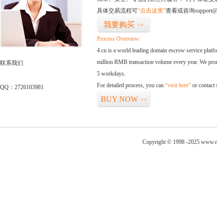
具体交易流程可
“点击这里”
查看或咨询support@
我要购买
>>
Process Overview:
4.cn is a world leading domain escrow service plat
million RMB transaction volume every year. We promi
联系我们
5 workdays.
For detailed process, you can
“visit here”
or contact
QQ：2726103981
BUY NOW
>>
Copyright © 1998 -2025 www.ni