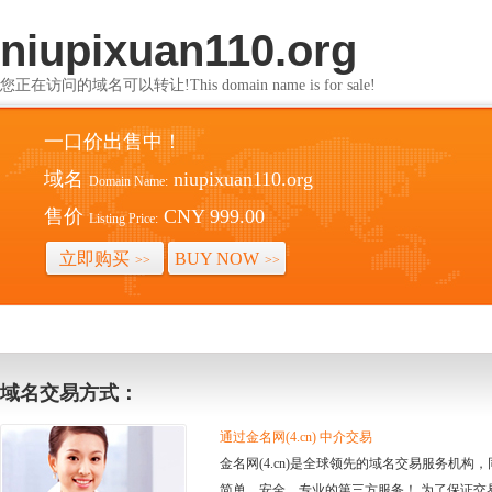
niupixuan110.org
您正在访问的域名可以转让!This domain name is for sale!
一口价出售中！
域名
niupixuan110.org
Domain Name:
售价
CNY 999.00
Listing Price:
立即购买
BUY NOW
>>
>>
域名交易方式：
通过金名网(4.cn) 中介交易
金名网(4.cn)是全球领先的域名交易服务机
简单、安全、专业的第三方服务！ 为了保证交