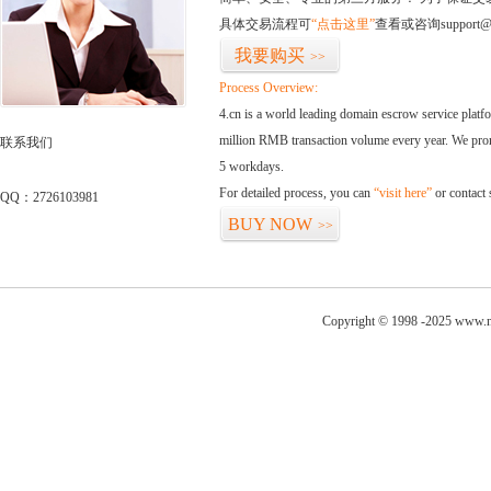
具体交易流程可
“点击这里”
查看或咨询support@
我要购买
>>
Process Overview:
4.cn is a world leading domain escrow service plat
million RMB transaction volume every year. We promi
联系我们
5 workdays.
For detailed process, you can
“visit here”
or contact
QQ：2726103981
BUY NOW
>>
Copyright © 1998 -2025 www.ni