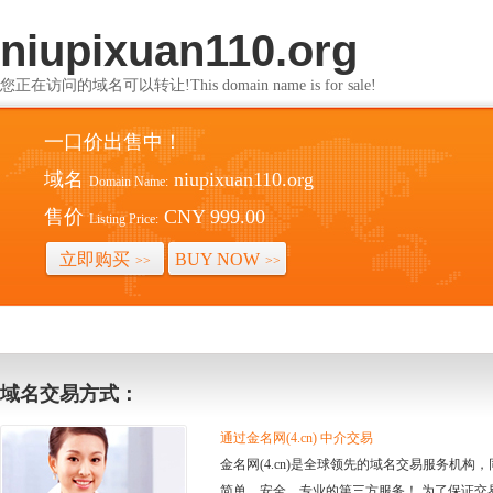
niupixuan110.org
您正在访问的域名可以转让!This domain name is for sale!
一口价出售中！
域名
niupixuan110.org
Domain Name:
售价
CNY 999.00
Listing Price:
立即购买
BUY NOW
>>
>>
域名交易方式：
通过金名网(4.cn) 中介交易
金名网(4.cn)是全球领先的域名交易服务机
简单、安全、专业的第三方服务！ 为了保证交