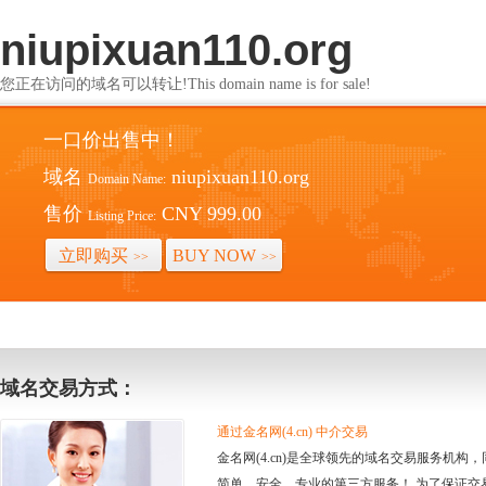
niupixuan110.org
您正在访问的域名可以转让!This domain name is for sale!
一口价出售中！
域名
niupixuan110.org
Domain Name:
售价
CNY 999.00
Listing Price:
立即购买
BUY NOW
>>
>>
域名交易方式：
通过金名网(4.cn) 中介交易
金名网(4.cn)是全球领先的域名交易服务机
简单、安全、专业的第三方服务！ 为了保证交