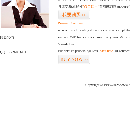
具体交易流程可
“点击这里”
查看或咨询support@
我要购买
>>
Process Overview:
4.cn is a world leading domain escrow service plat
million RMB transaction volume every year. We promi
联系我们
5 workdays.
For detailed process, you can
“visit here”
or contact
QQ：2726103981
BUY NOW
>>
Copyright © 1998 -2025 www.ni