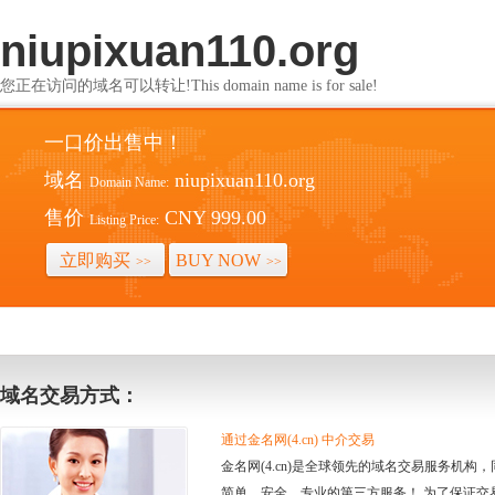
niupixuan110.org
您正在访问的域名可以转让!This domain name is for sale!
一口价出售中！
域名
niupixuan110.org
Domain Name:
售价
CNY 999.00
Listing Price:
立即购买
BUY NOW
>>
>>
域名交易方式：
通过金名网(4.cn) 中介交易
金名网(4.cn)是全球领先的域名交易服务机
简单、安全、专业的第三方服务！ 为了保证交