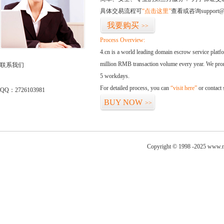
具体交易流程可
“点击这里”
查看或咨询support@
我要购买
>>
Process Overview:
4.cn is a world leading domain escrow service plat
million RMB transaction volume every year. We promi
联系我们
5 workdays.
For detailed process, you can
“visit here”
or contact
QQ：2726103981
BUY NOW
>>
Copyright © 1998 -2025 www.ni