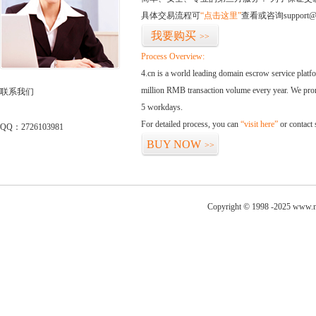
具体交易流程可
“点击这里”
查看或咨询support@
我要购买
>>
Process Overview:
4.cn is a world leading domain escrow service plat
million RMB transaction volume every year. We promi
联系我们
5 workdays.
For detailed process, you can
“visit here”
or contact
QQ：2726103981
BUY NOW
>>
Copyright © 1998 -2025 www.ni