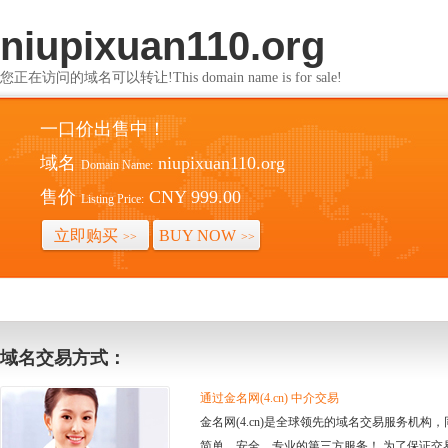
niupixuan110.org
您正在访问的域名可以转让!This domain name is for sale!
一口价出售中！
域名
niupixuan110.org
Domain Name:
售价
CNY 999.00
Listing Price:
立即购买
BUY NOW
>>
>>
域名交易方式：
通过金名网(4.cn) 中介交易
金名网(4.cn)是全球领先的域名交易服务机
简单、安全、专业的第三方服务！ 为了保证交