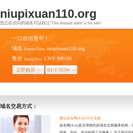
niupixuan110.org
您正在访问的域名可以转让!This domain name is for sale!
一口价出售中！
域名
niupixuan110.org
Domain Name:
售价
CNY 999.00
Listing Price:
立即购买
BUY NOW
>>
>>
域名交易方式：
通过金名网(4.cn) 中介交易
金名网(4.cn)是全球领先的域名交易服务机
简单、安全、专业的第三方服务！ 为了保证交