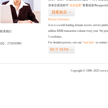
具体交易流程可
“点击这里”
查看或咨询support@
我要购买
>>
Process Overview:
4.cn is a world leading domain escrow service plat
million RMB transaction volume every year. We promi
联系我们
5 workdays.
For detailed process, you can
“visit here”
or contact
QQ：2726103981
BUY NOW
>>
Copyright © 1998 -2025 www.ni