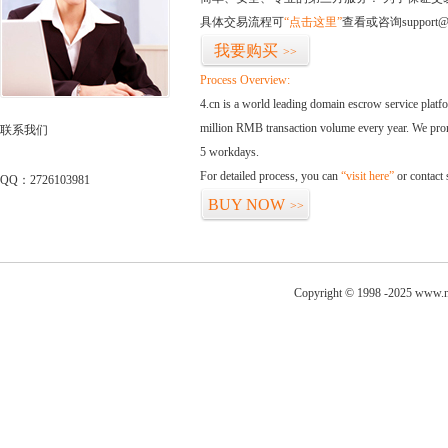
具体交易流程可
“点击这里”
查看或咨询support@
我要购买
>>
Process Overview:
4.cn is a world leading domain escrow service plat
million RMB transaction volume every year. We promi
联系我们
5 workdays.
For detailed process, you can
“visit here”
or contact
QQ：2726103981
BUY NOW
>>
Copyright © 1998 -2025 www.ni