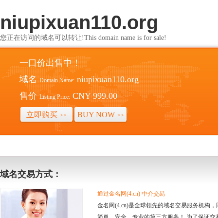
niupixuan110.org
您正在访问的域名可以转让!This domain name is for sale!
一口价出售中！
域名
niupixuan110.org
Domain Name:
售价
CNY 999.00
Listing Price:
立即购买
BUY NOW
>>
>>
域名交易方式：
通过金名网(4.cn) 中介交易
金名网(4.cn)是全球领先的域名交易服务机
简单、安全、专业的第三方服务！ 为了保证交