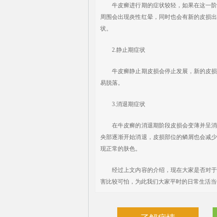
牛皮癣进行期的症状较轻，如果在这一阶段
周围会出现炎性红晕，同时也会有新的皮损
状。
2.静止期症状
牛皮癣静止期皮损会停止发展，新的皮损也
易脱落。
3.消退期症状
在牛皮癣的消退期阶段皮损会变薄并呈消退
央部逐渐开始消退，皮损部位的鳞屑也会减
现正常的肤色。
经过上文内容的介绍，现在大家是否对于这
害比较可怕，为此我们大家平时的日常生活当