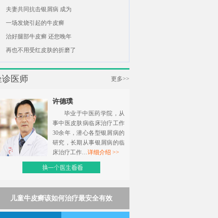
夫妻共同抗击银屑病 成为
一场发烧引起的牛皮癣
治好腿部牛皮癣 还您晚年
再也不用受红皮肤的折磨了
坐诊医师
更多>>
许德璞
毕业于中医药学院，从
事中医皮肤病临床治疗工作
30余年，潜心各型银屑病的
研究，长期从事银屑病的临
床治疗工作…
详细介绍 >>
儿童牛皮癣该如何治疗最安全有效