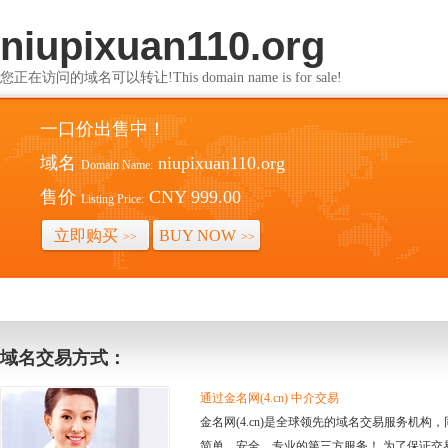
niupixuan110.org
您正在访问的域名可以转让!This domain name is for sale!
一口价出售中！
域名
niupixuan110.org
Domain Name:
售价
CNY 999.00
Listing Price:
立即购买
BUY NOW
>>
>>
域名交易方式：
通过金名网(4.cn) 中介交易
金名网(4.cn)是全球领先的域名交易服务机
简单、安全、专业的第三方服务！ 为了保证交