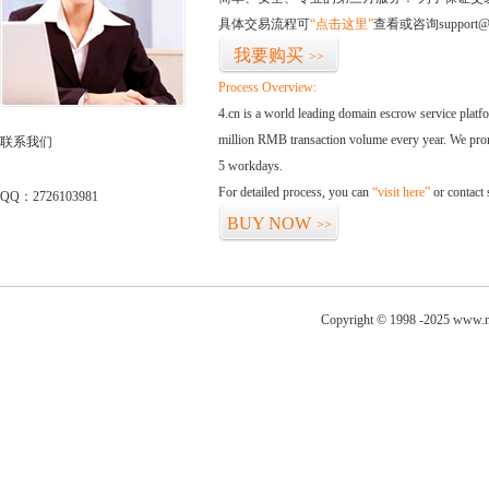
具体交易流程可
“点击这里”
查看或咨询support@
我要购买
>>
Process Overview:
4.cn is a world leading domain escrow service plat
million RMB transaction volume every year. We promi
联系我们
5 workdays.
For detailed process, you can
“visit here”
or contact
QQ：2726103981
BUY NOW
>>
Copyright © 1998 -2025 www.ni