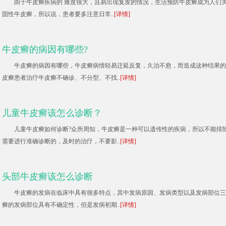
由于牛皮癣疾病的 难度很大，且易出现复发的情况，生活预防牛皮癣成为人们
固性牛皮癣，所以说，患者要多注意日常..
[详情]
牛皮癣的病因有哪些?
牛皮癣的病因有哪些，牛皮癣病情轻易迁延反复，久治不愈，而造成这种结果的
皮癣患者治疗牛皮癣不确诊、不分型、不找..
[详情]
儿童牛皮癣该怎么诊断？
儿童牛皮癣如何诊断?众所周知，牛皮癣是一种可以遗传性的疾病，所以不能排
需要进行准确诊断的，及时的治疗，不要影..
[详情]
头部牛皮癣该怎么诊断
牛皮癣的发病在临床中具有很多特点，其中发病原因、发病类型以及发病部位三
癣的发病部位具有不确定性，但是发病初期..
[详情]