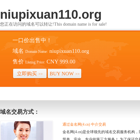
niupixuan110.org
您正在访问的域名可以转让!This domain name is for sale!
一口价出售中！
域名
niupixuan110.org
Domain Name:
售价
CNY 999.00
Listing Price:
立即购买
BUY NOW
>>
>>
域名交易方式：
通过金名网(4.cn) 中介交易
金名网(4.cn)是全球领先的域名交易服务机
简单、安全、专业的第三方服务！ 为了保证交