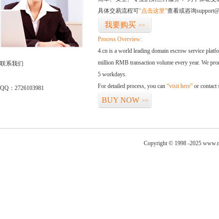
具体交易流程可
“点击这里”
查看或咨询support@
我要购买
>>
Process Overview:
4.cn is a world leading domain escrow service plat
million RMB transaction volume every year. We promi
联系我们
5 workdays.
For detailed process, you can
“visit here”
or contact
QQ：2726103981
BUY NOW
>>
Copyright © 1998 -2025 www.ni