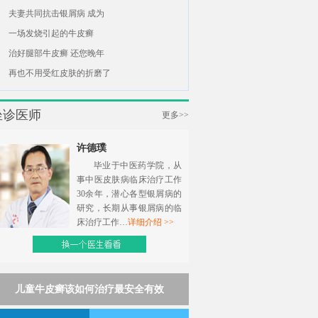
夫妻共同抗击银屑病 成为
一场发烧引起的牛皮癣
治好腿部牛皮癣 还您晚年
再也不用受红皮肤的折磨了
坐诊医师
更多>>
许德璞
毕业于中医药学院，从
事中医皮肤病临床治疗工作
30余年，潜心各型银屑病的
研究，长期从事银屑病的临
床治疗工作…
详细介绍 >>
儿童牛皮癣该如何治疗最安全有效