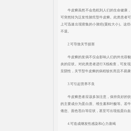
牛皮癣虽然不会危机到人们的生命健康，但
可突然转为泛发性脓疙型牛皮癣。此类患者
上可迅速出现密集的小脓疤(粟粒大小)。这
不退。
2.可导致关节损害
牛皮癣的发病不仅会影响人们的外光容貌，
炎的症状。对此类患者进行X线检查，可发
呈阴性，关节型牛皮癣的病程较长而且不易康
3.可引起营养不良
牛皮癣患者应该多加注意，保持良好的饮食
的主要成分为蛋白质、维生素和叶酸等。若
倦怠、面色苍白等症状，甚至可出现低蛋白血
4.可造成继发性感染和心力衰竭