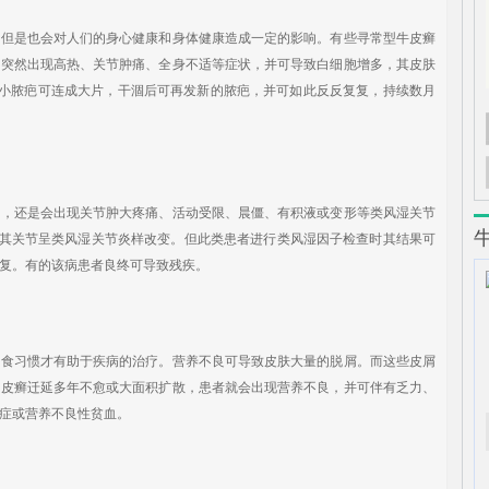
是也会对人们的身心健康和身体健康造成一定的影响。有些寻常型牛皮癣
可突然出现高热、关节肿痛、全身不适等症状，并可导致白细胞增多，其皮肤
些小脓疤可连成大片，干涸后可再发新的脓疤，并可如此反反复复，持续数月
还是会出现关节肿大疼痛、活动受限、晨僵、有积液或变形等类风湿关节
现其关节呈类风湿关节炎样改变。但此类患者进行类风湿因子检查时其结果可
复。有的该病患者良终可导致残疾。
习惯才有助于疾病的治疗。营养不良可导致皮肤大量的脱屑。而这些皮屑
牛皮癣迁延多年不愈或大面积扩散，患者就会出现营养不良，并可伴有乏力、
症或营养不良性贫血。