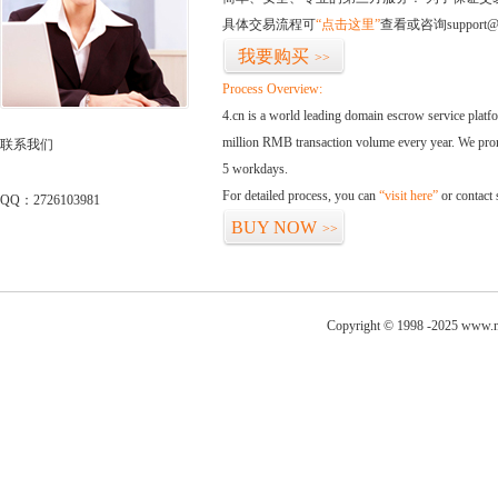
具体交易流程可
“点击这里”
查看或咨询support@
我要购买
>>
Process Overview:
4.cn is a world leading domain escrow service plat
million RMB transaction volume every year. We promi
联系我们
5 workdays.
For detailed process, you can
“visit here”
or contact
QQ：2726103981
BUY NOW
>>
Copyright © 1998 -2025 www.ni