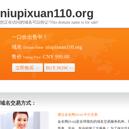
niupixuan110.org
您正在访问的域名可以转让!This domain name is for sale!
一口价出售中！
域名
niupixuan110.org
Domain Name:
售价
CNY 999.00
Listing Price:
立即购买
BUY NOW
>>
>>
域名交易方式：
通过金名网(4.cn) 中介交易
金名网(4.cn)是全球领先的域名交易服务机
简单、安全、专业的第三方服务！ 为了保证交