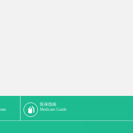
医保指南
team
Medicare Guide