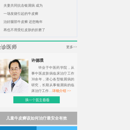
夫妻共同抗击银屑病 成为
一场发烧引起的牛皮癣
治好腿部牛皮癣 还您晚年
再也不用受红皮肤的折磨了
坐诊医师
更多>>
许德璞
毕业于中医药学院，从
事中医皮肤病临床治疗工作
30余年，潜心各型银屑病的
研究，长期从事银屑病的临
床治疗工作…
详细介绍 >>
儿童牛皮癣该如何治疗最安全有效