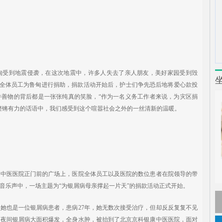
鲁甸受到地震侵袭，在这次地震中，许多人失去了亲人朋友，美好家园受到毁
，我院全体员工为鲁甸进行捐助，捐款活动开始后，护士们争先恐后地将爱心款投
件善物的背后都是一张张纯真的笑脸，“作为一名义务工作者来说，为灾区捐
铿锵有力的话语中，我们感受到这个喧嚣社会之外的一丝清新的温暖。
银康中医医院正门前的广场上，医院全体员工以及医院的数位患者在院领导的带
音乐声中，一场主题为“为银屑病母亲撑起一片天”的捐款活动正式开始。
她也是一位银屑病患者，患病27年，她无数次接受治疗，但却反反复复不见
一夜间银屑病大面积爆发，全身水肿，被抬到了北京京科银康中医医院，面对