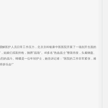
缓解医护人员日常工作压力，北京京科银康中医医院开展了一场别开生面的
”，姑娘们戎装持枪，驰骋”战场“。40多名“热血战士”整装待发，头戴钢盔、
激烈的战斗。蝴蝶是一位年轻护士，她告诉记者：“医院的工作非常紧张，难
多玩会!”