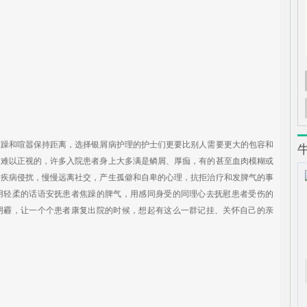
和喧嚣保持距离，选择银屑病护理的护士们更要比别人需要更大的包容和
孩难以正视的，许多入院患者身上大多满是鳞屑、厚痂，有的甚至血肉模糊或
受疾病侵扰，慢慢远离社交，产生孤僻和自卑的心理，抗拒治疗和发脾气的事
用轻柔的话语安抚患者焦躁的脾气，用感同身受的同理心去抚慰患者受伤的
阴霾，让一个个患者康复出院的时候，想起有这么一群记挂、关怀自己的亲