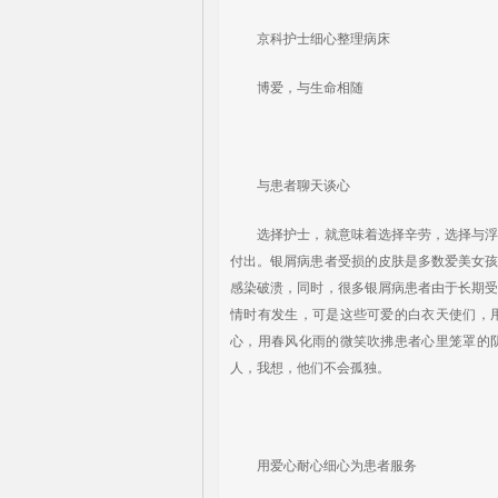
京科护士细心整理病床
博爱，与生命相随
与患者聊天谈心
选择护士，就意味着选择辛劳，选择与浮躁
付出。银屑病患者受损的皮肤是多数爱美女
感染破溃，同时，很多银屑病患者由于长期
情时有发生，可是这些可爱的白衣天使们，
心，用春风化雨的微笑吹拂患者心里笼罩的
人，我想，他们不会孤独。
用爱心耐心细心为患者服务