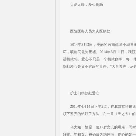
大爱无疆，爱心捐助
医院医务人员为灾区捐款
2014年8月3日，美丽的云南邵通小城
坏，顷刻间化为废墟。2014年8月 11日
进捐款箱。爱心不只是一个捐款数字，每一
款献爱心是义不容辞的责任。“大音希声，从
护士们捐款献爱心
2015年4月14日下午2点，在北京京科
领下整齐的站好了方队，在一首《天之大》的
马大姐，她是一位17岁女儿的母亲，同时
好转。年初女儿被确诊为糖尿病，伤心的她