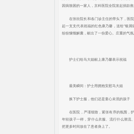
因病致困的一家人，京科医院全院发起捐款救
在张欣院长和各门诊主任的带头下，医院员
起一支支代表祝福的红色康乃馨，送给“银屑
纷纷慷慨解囊，献出了一份爱心。庄重的气氛
护士们给马大姐献上康乃馨表示祝福
最美瞬间：护士用拥抱安慰马大姐
换下护士服，他们还是童心未泯的孩子
在医院，严谨细致，紧张有序的氛围，护士
年轻孩子一样，穿什么衣服、流行什么潮流、新
把更多时间放在了患者身上了。