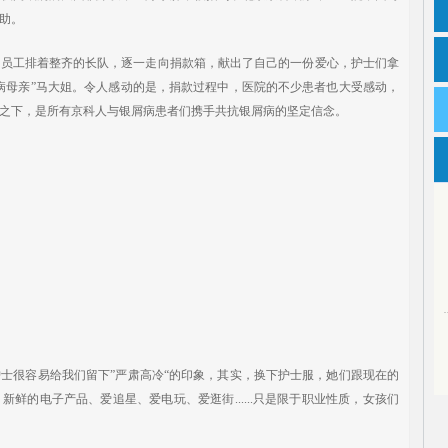
助。
工排着整齐的长队，逐一走向捐款箱，献出了自己的一份爱心，护士们拿
病母亲”马大姐。令人感动的是，捐款过程中，医院的不少患者也大受感动，
之下，是所有京科人与银屑病患者们携手共抗银屑病的坚定信念。
很容易给我们留下”严肃高冷“的印象，其实，换下护士服，她们跟现在的
鲜的电子产品、爱追星、爱电玩、爱逛街......只是限于职业性质，女孩们